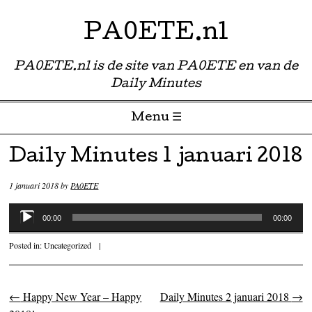
PA0ETE.nl
PA0ETE.nl is de site van PA0ETE en van de
Daily Minutes
Menu ☰
Skip to content
Daily Minutes 1 januari 2018
1 januari 2018
by
PA0ETE
Audiospeler
00:00
00:00
Posted in:
Uncategorized
|
←
Happy New Year – Happy
Daily Minutes 2 januari 2018
→
Post navigation