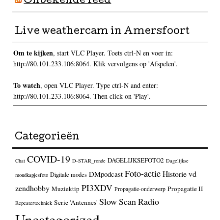
Onbekende feed
Live weathercam in Amersfoort
Om te kijken
, start VLC Player. Toets ctrl-N en voer in:
http://80.101.233.106:8064. Klik vervolgens op 'Afspelen'.
To watch
, open VLC Player. Type ctrl-N and enter:
http://80.101.233.106:8064. Then click on 'Play'.
Categorieën
COVID-19
DAGELIJKSEFOTO2
Chat
D-STAR_ronde
Dagelijkse
Foto-actie
Historie vd
DMpodcast
Digitale modes
mondkapjesfoto
PI3XDV
zendhobby
Muziektip
Propagatie II
Propagatie-onderwerp
Slow Scan Radio
Serie 'Antennes'
Repeatertechniek
Uncategorized