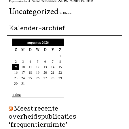
Slow Scan Radio
Serie 'Antennes'
Repeatertechniek
Uncategorized
Zelfbouw
Kalender-archief
augustus 2026
Z
M
D
W
D
V
Z
1
2
3
4
5
6
7
8
9
10
11
12
13
14
15
16
17
18
19
20
21
22
23
24
25
26
27
28
29
30
31
« dec
Meest recente
overheidspublicaties
‘frequentieruimte’