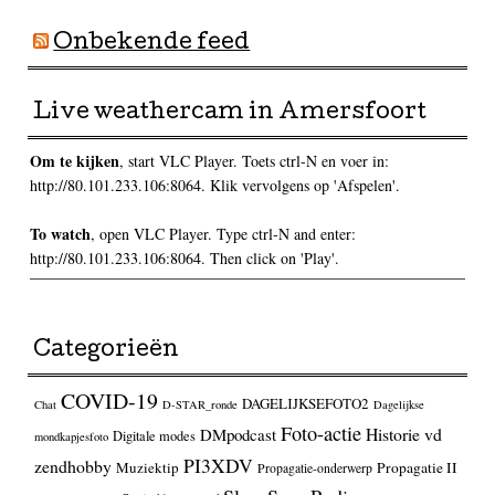
Onbekende feed
Live weathercam in Amersfoort
Om te kijken
, start VLC Player. Toets ctrl-N en voer in:
http://80.101.233.106:8064. Klik vervolgens op 'Afspelen'.
To watch
, open VLC Player. Type ctrl-N and enter:
http://80.101.233.106:8064. Then click on 'Play'.
Categorieën
COVID-19
DAGELIJKSEFOTO2
Chat
D-STAR_ronde
Dagelijkse
Foto-actie
Historie vd
DMpodcast
Digitale modes
mondkapjesfoto
PI3XDV
zendhobby
Muziektip
Propagatie II
Propagatie-onderwerp