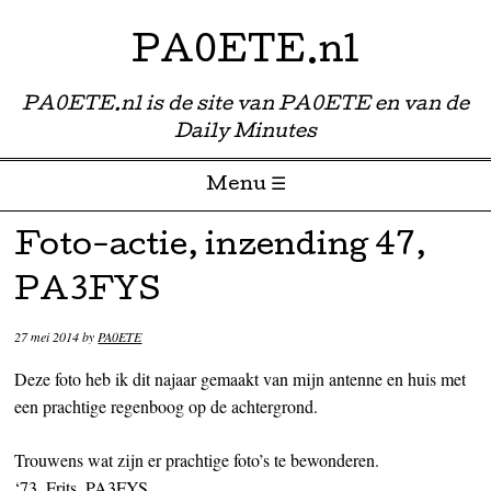
PA0ETE.nl
PA0ETE.nl is de site van PA0ETE en van de
Daily Minutes
Menu ☰
Skip to content
Foto-actie, inzending 47,
PA3FYS
27 mei 2014
by
PA0ETE
Deze foto heb ik dit najaar gemaakt van mijn antenne en huis met
een prachtige regenboog op de achtergrond.
Trouwens wat zijn er prachtige foto’s te bewonderen.
‘73, Frits, PA3FYS