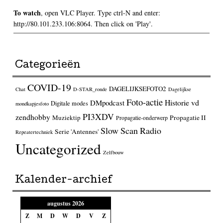
To watch
, open VLC Player. Type ctrl-N and enter:
http://80.101.233.106:8064. Then click on 'Play'.
Categorieën
COVID-19
DAGELIJKSEFOTO2
Chat
D-STAR_ronde
Dagelijkse
Foto-actie
Historie vd
DMpodcast
Digitale modes
mondkapjesfoto
PI3XDV
zendhobby
Muziektip
Propagatie II
Propagatie-onderwerp
Slow Scan Radio
Serie 'Antennes'
Repeatertechniek
Uncategorized
Zelfbouw
Kalender-archief
augustus 2026
Z
M
D
W
D
V
Z