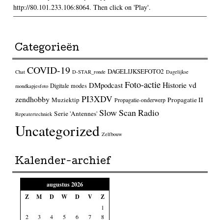
http://80.101.233.106:8064. Then click on 'Play'.
Categorieën
COVID-19
DAGELIJKSEFOTO2
Chat
D-STAR_ronde
Dagelijkse
Foto-actie
Historie vd
DMpodcast
Digitale modes
mondkapjesfoto
PI3XDV
zendhobby
Muziektip
Propagatie II
Propagatie-onderwerp
Slow Scan Radio
Serie 'Antennes'
Repeatertechniek
Uncategorized
Zelfbouw
Kalender-archief
augustus 2026
Z
M
D
W
D
V
Z
1
2
3
4
5
6
7
8