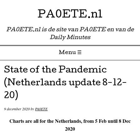
PA0ETE.nl
PA0ETE.nl is de site van PA0ETE en van de
Daily Minutes
Menu ☰
Skip to content
State of the Pandemic
(Netherlands update 8-12-
20)
9 december 2020
by
PA0ETE
Charts are all for the Netherlands, from 5 Feb until 8 Dec
2020