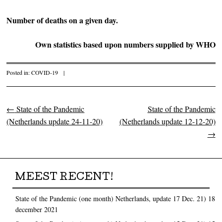
Number of deaths on a given day.
Own statistics based upon numbers supplied by WHO
Posted in:
COVID-19
|
←
State of the Pandemic
State of the Pandemic
Post navigation
(Netherlands update 24-11-20)
(Netherlands update 12-12-20)
→
MEEST RECENT!
State of the Pandemic (one month) Netherlands, update 17 Dec. 21)
18
december 2021