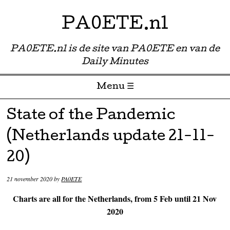
PA0ETE.nl
PA0ETE.nl is de site van PA0ETE en van de
Daily Minutes
Menu ☰
Skip to content
State of the Pandemic
(Netherlands update 21-11-
20)
21 november 2020
by
PA0ETE
Charts are all for the Netherlands, from 5 Feb until 21 Nov
2020