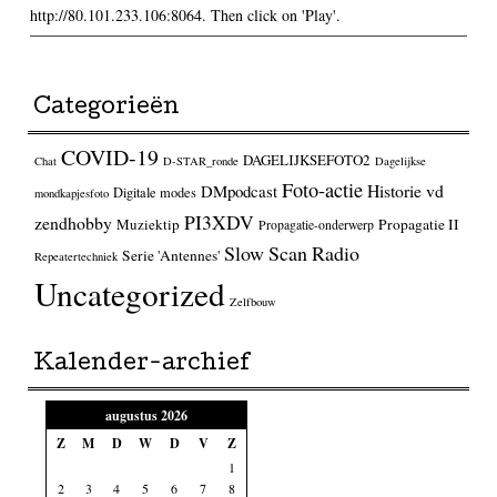
http://80.101.233.106:8064. Then click on 'Play'.
Categorieën
COVID-19
DAGELIJKSEFOTO2
Chat
D-STAR_ronde
Dagelijkse
Foto-actie
Historie vd
DMpodcast
Digitale modes
mondkapjesfoto
PI3XDV
zendhobby
Muziektip
Propagatie II
Propagatie-onderwerp
Slow Scan Radio
Serie 'Antennes'
Repeatertechniek
Uncategorized
Zelfbouw
Kalender-archief
augustus 2026
Z
M
D
W
D
V
Z
1
2
3
4
5
6
7
8