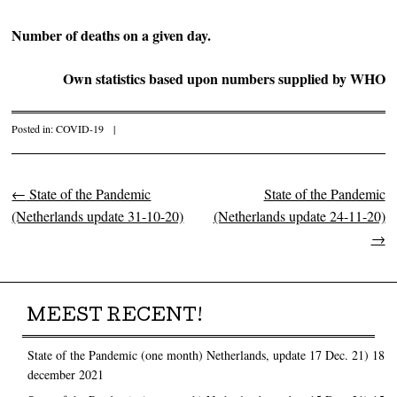
Number of deaths on a given day.
Own statistics based upon numbers supplied by WHO
Posted in:
COVID-19
|
←
State of the Pandemic
State of the Pandemic
Post navigation
(Netherlands update 31-10-20)
(Netherlands update 24-11-20)
→
MEEST RECENT!
State of the Pandemic (one month) Netherlands, update 17 Dec. 21)
18
december 2021