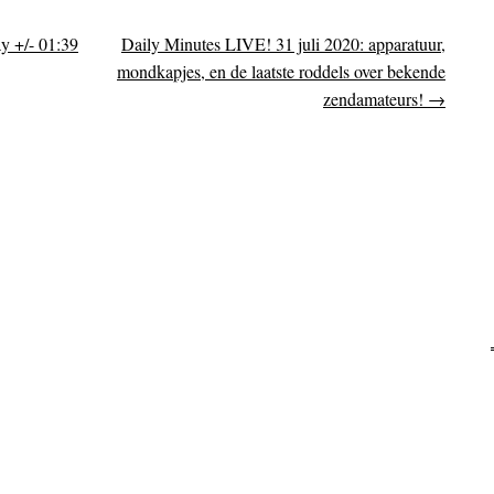
y +/- 01:39
Daily Minutes LIVE! 31 juli 2020: apparatuur,
on
mondkapjes, en de laatste roddels over bekende
zendamateurs!
→