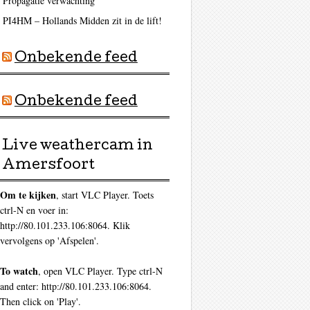
Propagatie verwachting
PI4HM – Hollands Midden zit in de lift!
Onbekende feed
Onbekende feed
Live weathercam in
Amersfoort
Om te kijken
, start VLC Player. Toets
ctrl-N en voer in:
http://80.101.233.106:8064. Klik
vervolgens op 'Afspelen'.
To watch
, open VLC Player. Type ctrl-N
and enter: http://80.101.233.106:8064.
Then click on 'Play'.