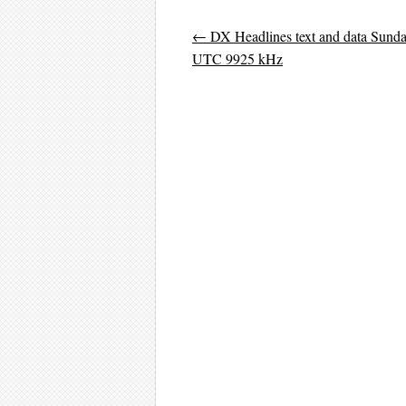
←
DX Headlines text and data Sunda
Post navigati
UTC 9925 kHz