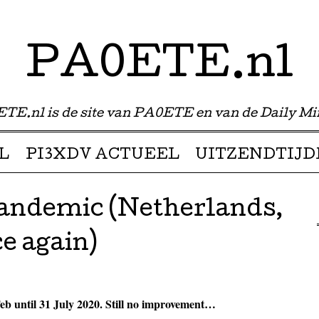
PA0ETE.nl
TE.nl is de site van PA0ETE en van de Daily Mi
L
PI3XDV ACTUEEL
UITZENDTIJD
Pandemic (Netherlands,
e again)
eb until 31 July 2020. Still no improvement…