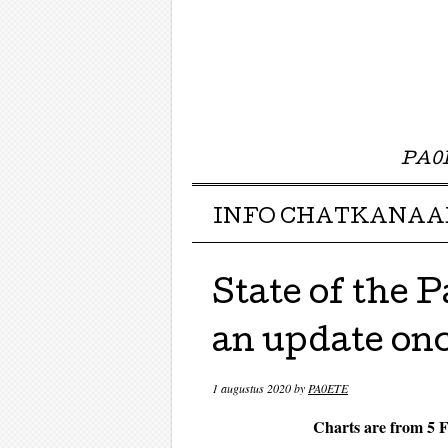
PA0E
Menu ☰
Skip to content
INFO CHATKANAA
State of the 
an update onc
1 augustus 2020
by
PA0ETE
Charts are from 5 F