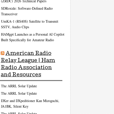
(ZRDC) 2026 Technical Papers
SDRoxide: Software-Defined Radio
Transceiver
UmKA-1 (RS40S) Satellite to Transmit
SSTV, Audio Clips
HAMgpt Launches as a Personal AI Copilot
Built Specifically for Amateur Radio
American Radio
Relay League | Ham
Radio Association
and Resources
The ARRL Solar Update
The ARRL Solar Update
DXer and DXpeditioner Kan Mizoguchi,
JA1BK, Silent Key
The ARRL Solar Update