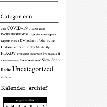
Categorieën
COVID-19
Chat
D-STAR_ronde
DAGELIJKSEFOTO2
Dagelijkse mondkapjesfoto
Foto-actie
DMpodcast
Digitale modes
Historie vd zendhobby
Muziektip
PI3XDV
Propagatie II
Propagatie-onderwerp
Slow Scan
Serie 'Antennes'
Repeatertechniek
Uncategorized
Radio
Zelfbouw
Kalender-archief
augustus 2026
Z
M
D
W
D
V
Z