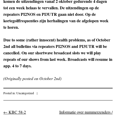
komen de uitzendingen vanaf 2 oktober gedurende 4 dagen
tot een week helaas te vervallen. De uitzendingen op de
repeaters PI2NOS en PI3UTR gaan niet door. Op de
kortegolffrequenties zijn herhalingen van de afgelopen week
te horen.
Due to some (rather innocent) health problems, as of October
2nd all bulletins via repeaters PI2NOS and PI3UTR will be
cancelled. On our shortwave broadcast slots we will play
repeats of our shows from last week. Broadcasts will resume in
app. 4 to 7 days.
(Originally posted on October 2nd)
Posted in:
Uncategorized
|
←
KBC 58-2
Informatie over nummerzenders /
Post navigation