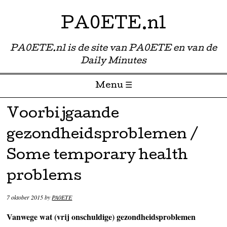
PA0ETE.nl
PA0ETE.nl is de site van PA0ETE en van de
Daily Minutes
Menu ☰
Skip to content
Voorbijgaande
gezondheidsproblemen /
Some temporary health
problems
7 oktober 2015
by
PA0ETE
Vanwege wat (vrij onschuldige) gezondheidsproblemen