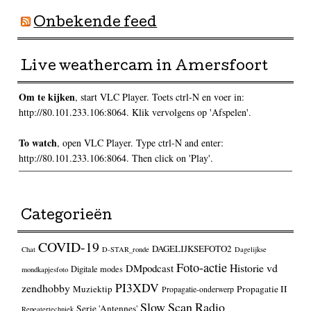
Onbekende feed
Live weathercam in Amersfoort
Om te kijken
, start VLC Player. Toets ctrl-N en voer in:
http://80.101.233.106:8064. Klik vervolgens op 'Afspelen'.
To watch
, open VLC Player. Type ctrl-N and enter:
http://80.101.233.106:8064. Then click on 'Play'.
Categorieën
COVID-19
DAGELIJKSEFOTO2
Chat
D-STAR_ronde
Dagelijkse
Foto-actie
Historie vd
DMpodcast
Digitale modes
mondkapjesfoto
PI3XDV
zendhobby
Muziektip
Propagatie II
Propagatie-onderwerp
Slow Scan Radio
Serie 'Antennes'
Repeatertechniek