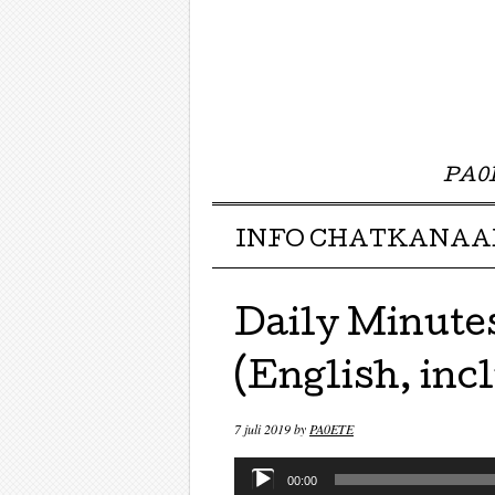
PA0E
Menu ☰
Skip to content
INFO CHATKANAA
Daily Minutes
(English, inc
7 juli 2019
by
PA0ETE
Audiospeler
00:00