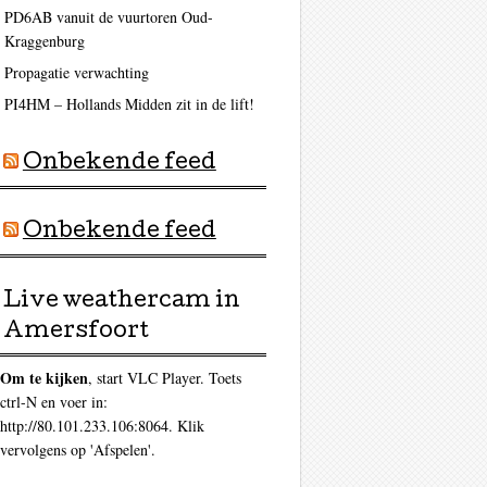
PD6AB vanuit de vuurtoren Oud-
Kraggenburg
Propagatie verwachting
PI4HM – Hollands Midden zit in de lift!
Onbekende feed
Onbekende feed
Live weathercam in
Amersfoort
Om te kijken
, start VLC Player. Toets
ctrl-N en voer in:
http://80.101.233.106:8064. Klik
vervolgens op 'Afspelen'.