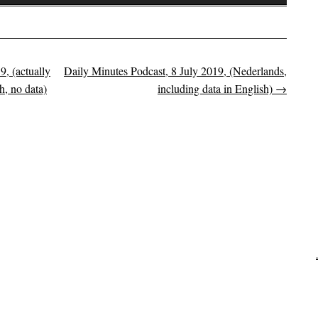
Omhoog/Omla
pijltoetsen
om
het
, (actually
Daily Minutes Podcast, 8 July 2019, (Nederlands,
on
volume
h, no data)
including data in English)
→
te
verhogen
of
te
verlagen.