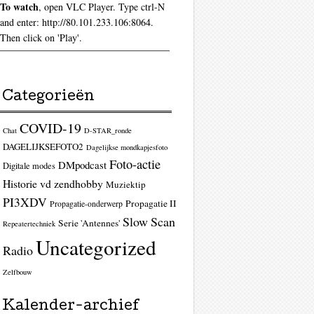
To watch
, open VLC Player. Type ctrl-N
and enter: http://80.101.233.106:8064.
Then click on 'Play'.
Categorieën
COVID-19
Chat
D-STAR_ronde
DAGELIJKSEFOTO2
Dagelijkse mondkapjesfoto
Foto-actie
DMpodcast
Digitale modes
Historie vd zendhobby
Muziektip
PI3XDV
Propagatie II
Propagatie-onderwerp
Slow Scan
Serie 'Antennes'
Repeatertechniek
Uncategorized
Radio
Zelfbouw
Kalender-archief