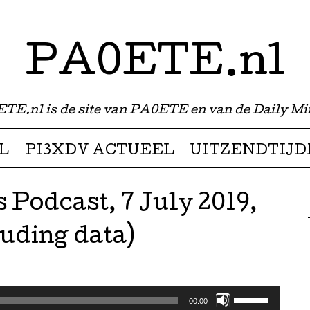
PA0ETE.nl
TE.nl is de site van PA0ETE en van de Daily Mi
L
PI3XDV ACTUEEL
UITZENDTIJD
 Podcast, 7 July 2019,
luding data)
Gebruik
00:00