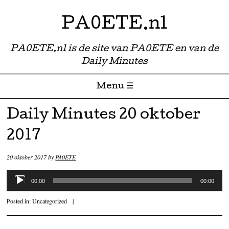
PA0ETE.nl
PA0ETE.nl is de site van PA0ETE en van de
Daily Minutes
Menu ☰
Skip to content
Daily Minutes 20 oktober
2017
20 oktober 2017
by
PA0ETE
Audiospeler
00:00
00:00
Posted in:
Uncategorized
|