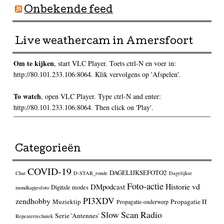
Onbekende feed
Live weathercam in Amersfoort
Om te kijken
, start VLC Player. Toets ctrl-N en voer in:
http://80.101.233.106:8064. Klik vervolgens op 'Afspelen'.
To watch
, open VLC Player. Type ctrl-N and enter:
http://80.101.233.106:8064. Then click on 'Play'.
Categorieën
COVID-19
DAGELIJKSEFOTO2
Chat
D-STAR_ronde
Dagelijkse
Foto-actie
Historie vd
DMpodcast
Digitale modes
mondkapjesfoto
PI3XDV
zendhobby
Muziektip
Propagatie II
Propagatie-onderwerp
Slow Scan Radio
Serie 'Antennes'
Repeatertechniek