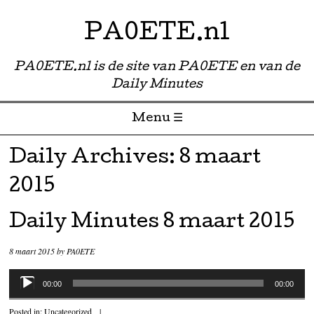
PA0ETE.nl
PA0ETE.nl is de site van PA0ETE en van de
Daily Minutes
Menu ☰
Skip to content
Daily Archives:
8 maart
2015
Daily Minutes 8 maart 2015
8 maart 2015
by
PA0ETE
Audiospeler
00:00
00:00
Posted in:
Uncategorized
|