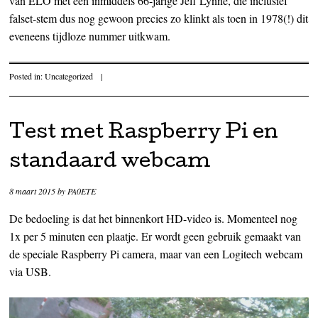
van ELO met een inmiddels 66-jarige Jeff Lynne, die inclusief
falset-stem dus nog gewoon precies zo klinkt als toen in 1978(!) dit
eveneens tijdloze nummer uitkwam.
Posted in:
Uncategorized
|
Test met Raspberry Pi en
standaard webcam
8 maart 2015
by
PA0ETE
De bedoeling is dat het binnenkort HD-video is. Momenteel nog
1x per 5 minuten een plaatje. Er wordt geen gebruik gemaakt van
de speciale Raspberry Pi camera, maar van een Logitech webcam
via USB.