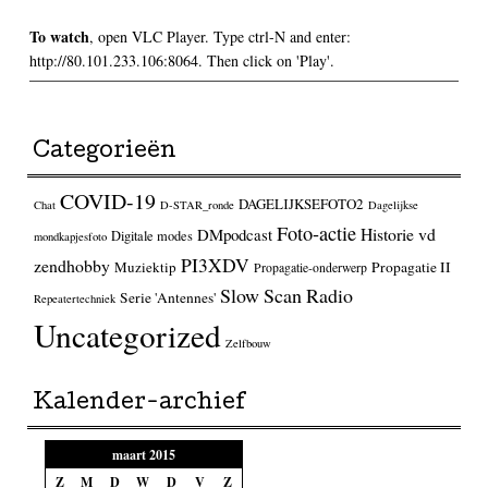
To watch
, open VLC Player. Type ctrl-N and enter:
http://80.101.233.106:8064. Then click on 'Play'.
Categorieën
COVID-19
DAGELIJKSEFOTO2
Chat
D-STAR_ronde
Dagelijkse
Foto-actie
Historie vd
DMpodcast
Digitale modes
mondkapjesfoto
PI3XDV
zendhobby
Muziektip
Propagatie II
Propagatie-onderwerp
Slow Scan Radio
Serie 'Antennes'
Repeatertechniek
Uncategorized
Zelfbouw
Kalender-archief
maart 2015
Z
M
D
W
D
V
Z