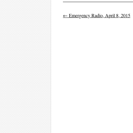
←
Emergency Radio, April 8, 2015
Post navigati