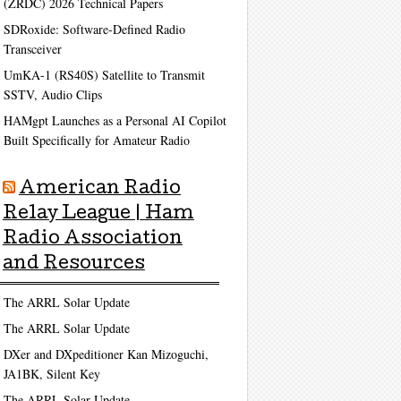
(ZRDC) 2026 Technical Papers
SDRoxide: Software-Defined Radio
Transceiver
UmKA-1 (RS40S) Satellite to Transmit
SSTV, Audio Clips
HAMgpt Launches as a Personal AI Copilot
Built Specifically for Amateur Radio
American Radio
Relay League | Ham
Radio Association
and Resources
The ARRL Solar Update
The ARRL Solar Update
DXer and DXpeditioner Kan Mizoguchi,
JA1BK, Silent Key
The ARRL Solar Update