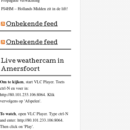
Propagatie verwachting
PI4HM – Hollands Midden zit in de lift!
Onbekende feed
Onbekende feed
Live weathercam in
Amersfoort
Om te kijken
, start VLC Player. Toets
ctrl-N en voer in:
http://80.101.233.106:8064. Klik
vervolgens op 'Afspelen'.
To watch
, open VLC Player. Type ctrl-N
and enter: http://80.101.233.106:8064.
Then click on 'Play'.