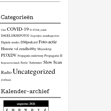
Categorieën
COVID-19
Chat
D-STAR_ronde
DAGELIJKSEFOTO2
Dagelijkse mondkapjesfoto
Foto-actie
DMpodcast
Digitale modes
Historie vd zendhobby
Muziektip
PI3XDV
Propagatie II
Propagatie-onderwerp
Slow Scan
Serie 'Antennes'
Repeatertechniek
Uncategorized
Radio
Zelfbouw
Kalender-archief
augustus 2026
Z
M
D
W
D
V
Z