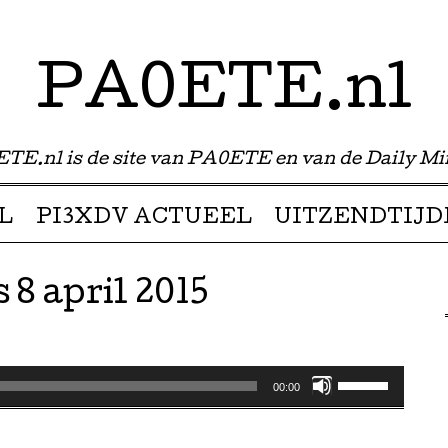
PA0ETE.nl
TE.nl is de site van PA0ETE en van de Daily Mi
L
PI3XDV ACTUEEL
UITZENDTIJD
 8 april 2015
Gebruik
00:00
Omhoog/Omla
pijltoetsen