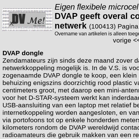
Eigen flexibele microce
DVAP geeft overal c
netwerk
(100413) Pagina
Overname van artikelen is alleen toe
vorige
<
DVAP dongle
Zendamateurs zijn sinds deze maand zover da
netwerkkoppeling mogelijk is. In de V.S. is vo
zogenaamde DVAP dongle te koop, een klein 
behuizing enigszins doorzichtig rood plastic 
centimeters groot, met daarop een mini-anten
voor het D-STAR-systeem werkt kan inderdaa
USB-aansluiting van een laptop met relatief 
internetkoppeling worden aangesloten, en van
via portofoons tot op enkele honderden meter
kilometers rondom de DVAP wereldwijd contac
radioamateurs die gebruik makken van een rel